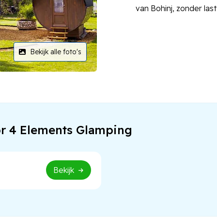
van Bohinj, zonder las
Bekijk alle foto's
or 4 Elements Glamping
Bekijk