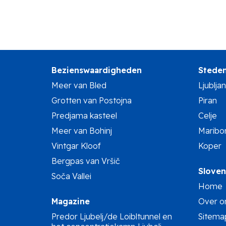
Bezienswaardigheden
Stede
Meer van Bled
Ljublja
Grotten van Postojna
Piran
Predjama kasteel
Celje
Meer van Bohinj
Maribo
Vintgar Kloof
Koper
Bergpas van Vršič
Sloven
Soča Vallei
Home
Magazine
Over o
Predor Ljubelj/de Loibltunnel en
Sitema