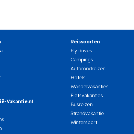
n
Reissoorten
na
Fly drives
Campings
Autorondreizen
r
Hotels
Wandelvakanties
Fietsvakanties
ië-Vakantie.nl
Busreizen
Strandvakantie
ns
Wintersport
p