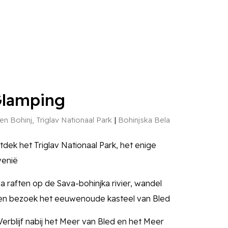
Glamping
en Bohinj, Triglav Nationaal Park
Bohinjska Bela
tdek het Triglav Nationaal Park, het enige
venië
Ga raften op de Sava-bohinjka rivier, wandel
 en bezoek het eeuwenoude kasteel van Bled
 Verblijf nabij het Meer van Bled en het Meer