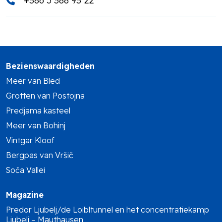
+386 5 388 93 22
Bezienswaardigheden
Meer van Bled
Grotten van Postojna
Predjama kasteel
Meer van Bohinj
Vintgar Kloof
Bergpas van Vršič
Soča Vallei
Magazine
Predor Ljubelj/de Loibltunnel en het concentratiekamp
Ljubelj – Mauthausen